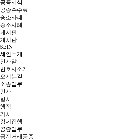
공증서식
공증수수료
승소사례
승소사례
게시판
게시판
SEIN
세인소개
인사말
변호사소개
오시는길
소송업무
민사
형사
행정
가사
강제집행
공증업무
금전거래공증