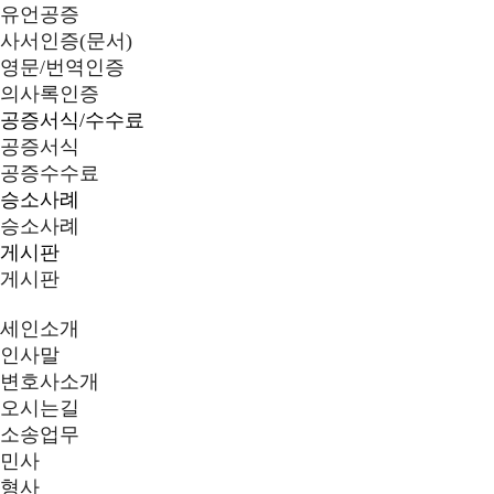
유언공증
사서인증(문서)
영문/번역인증
의사록인증
공증서식/수수료
공증서식
공증수수료
승소사례
승소사례
게시판
게시판
세인소개
인사말
변호사소개
오시는길
소송업무
민사
형사